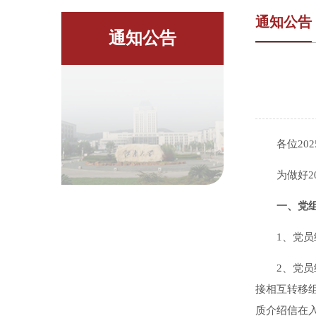
通知公告
通知公告
各位20
为做好
一、党
1、党
2、党
接相互转移组
质介绍信在