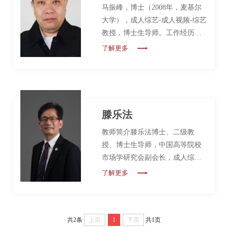
马振峰，博士（2008年，麦基尔
大学），成人综艺-成人视频-综艺
教授，博士生导师。工作经历
2019至今：成人综艺-成人视频-综
了解更多
艺 市场营销教授，博士生导师
2015-2019：加拿大劳里埃大学成
人综艺 市场营销副教授（终身教
职）、博士生导师2012-2015：加
拿大劳里埃大学成人综艺 市场助
滕乐法
理教授2008-2012：加拿大安省理
教师简介滕乐法博士、二级教
工大学市场营销助理教授 科研成
授、博士生导师，中国高等院校
果曾以第一作者/通讯作者在
市场学研究会副会长，成人综艺
Journal of Marketing Research、
质量品牌研究院执行院长，江苏
Journal of Marketing、Journal of
了解更多
高校哲学社会科学重点研究基
Advertising Rese...
地“品牌战略与管理创新研究基
地”首席专家和江苏省“双创计
共2条
上页
1
下页
共1页
划”人才（A类）。2003年获加拿