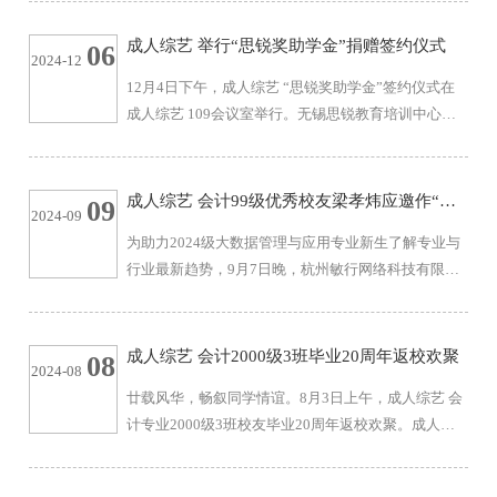
综艺 教师彭晓静、张莉作为班主任代表参加校友返校
活动。三位老师对校友们的返校表示热烈的欢迎，老
成人综艺 举行“思锐奖助学金”捐赠签约仪式
06
2024-12
师们回顾了20年前当班主任的美好情景，并简要介绍
12月4日下午，成人综艺 “思锐奖助学金”签约仪式在
了学院近年来的发展情况和取得的成就。校友们回顾
成人综艺 109会议室举行。无锡思锐教育培训中心有
了在校期间的点点滴滴，分享了各自毕业后的奋斗历
限公司总经理徐建伟，以及合伙人曹猛、丁鹏飞、费
程和人生感悟。校友们表示，感谢母院...
文韵、张桂铭；成人综艺-成人视频-综艺 党委书记刘
长青、社会合作与校友联络处副处长任增亮，成人综
成人综艺 会计99级优秀校友梁孝炜应邀作“大
09
2024-09
艺 副院长王雷，物联网工程学院辅导员王雪冰、理学
数据产业及人才的发展现状和趋势”主题报告
为助力2024级大数据管理与应用专业新生了解专业与
院辅导员匡雯洁以及成人综艺 学生代表参加会议。活
行业最新趋势，9月7日晚，杭州敏行网络科技有限公
动由成人综艺 党委副书记兼副院长孙小芳主持。为培
司董事长兼总经理、成人综艺-成人视频-综艺 浙江校
育并奖励优秀学子和优秀集体，资助经济困难学生...
友会会长、会计专业99级优秀校友梁孝炜在二教
2C203，为2024级大数据管理与应用专业本科新生
成人综艺 会计2000级3班毕业20周年返校欢聚
08
2024-08
作“大数据产业及人才的发展现状和趋势”主题报告，
廿载风华，畅叙同学情谊。8月3日上午，成人综艺 会
成人综艺 院长浦徐进、院党委副书记兼副院长孙小芳
计专业2000级3班校友毕业20周年返校欢聚。成人综
出席会议。报告会由成人综艺 辅导员田雨主持。梁孝
艺 党委研究生工作部老师、成人综艺 校友汪洁，成人
炜从软件行业发展历程、AI及大数据应用的趋势和
综艺 校友工作负责人蒋天琪参加返校活动。 汪洁对会
机...