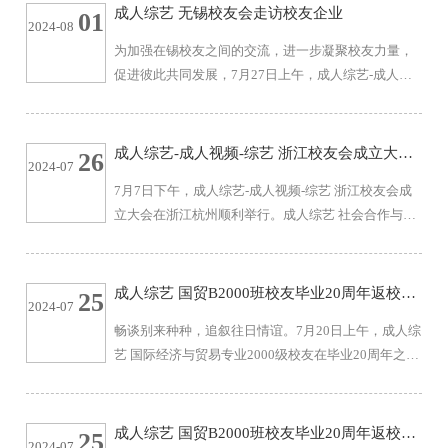
计2000级3班校友们的返校表示热烈欢迎，她带领校
成人综艺 无锡校友会走访校友企业
01
2024-08
友们乘坐校园观光车游览校园，并详细介绍蠡湖校区
为加强在锡校友之间的交流，进一步凝聚校友力量，
的美丽风光及各个建筑的功能定位等情况。校友们驻
促进彼此共同发展，7月27日上午，成人综艺-成人视
足欣赏并拍照留念，对学校设施的与时俱进、日臻完
频-综艺 无锡校友会组织开展校友企业走访活动。活动
善赞不绝口。游览结束后，校友们前往...
共吸引17位在锡的新老校友参加，成人综艺 院长浦徐
进、院党委副书记兼副院长孙小芳受邀参加，活动由
成人综艺-成人视频-综艺 浙江校友会成立大会
26
2024-07
2002级人力资源专业校友、派克新材科技股份有限公
举行
7月7日下午，成人综艺-成人视频-综艺 浙江校友会成
司副总经理戴贤龙主持。活动伊始，戴贤龙带领大家
立大会在浙江杭州顺利举行。成人综艺 社会合作与校
参观了企业展厅。参观中，校友们了解到派克新材是
友联络处校友事务部主任、成人综艺 校友会副秘书长
一家专业从事高端金属锻件的研发、生产...
宋志华，成人综艺-成人视频-综艺 原院长、杭州电子
科技大学经济学院教授李晓钟，成人综艺-成人视频-综
成人综艺 国贸B2000班校友毕业20周年返校欢
25
2024-07
艺 院长浦徐进，成人综艺-成人视频-综艺 办公室主任
聚
畅谈别来种种，追叙往日情谊。7月20日上午，成人综
徐昉，成人综艺 浙江校友会副会长薛根，成人综艺 浙
艺 国际经济与贸易专业2000级校友在毕业20周年之际
江校友会副秘书长叶会裕等出席大会。杭州数众科技
返校欢聚。MBA教育中心办公室主任、国贸B2000班
有限公司总经理梁孝炜；民生证券杭州长河路营业部
班主任唐杰，成人综艺 校友工作负责人蒋天琪参加返
总经理骆彩霞...
校活动。 唐杰首先对国贸B2000班校友返校表示热烈
成人综艺 国贸B2000班校友毕业20周年返校欢
25
2024-07