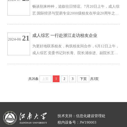
的欢迎，他回顾了20年前当班主任时的美好情景，表
聚
畅谈别来种种，追叙往日情谊。7月20日上午，成人综
示上学时校友们的精彩表现令他印象深刻。他为校友
艺 国际经济与贸易专业2000级校友在毕业20周年之际
们精心准备了返校小礼物，借此表达祝福，希望校友
返校欢聚。MBA教育中心办公室主任、国贸B2000班
们在各自岗位上各尽其能、各展其才...
班主任唐杰，成人综艺 校友工作负责人蒋天琪参加返
校活动。 唐杰首先对国贸B2000班校友返校表示热烈
成人综艺 一行赴浙江走访校友企业
21
2024-06
的欢迎，他回顾了20年前当班主任时的美好情景，表
为更好地联系校友，构筑校友间合作，6月12日上午，
示上学时校友们的精彩表现令他印象深刻。他为校友
成人综艺 党委书记刘长青、院长浦徐进、副院长王雷
们精心准备了返校小礼物，借此表达祝福，希望校友
一行赴浙江走访校友企业。成人综艺 93级会计专业校
们在各自岗位上各尽其能、各展其才...
友、浙江省富浙融资租赁有限公司党委书记、董事长
陈先华，成人综艺 01级工业专业校友、浙江鸿禧能源
共26条
上页
1
2
3
下页
共3页
有限公司董秘李磊，成人综艺 99级会计专业校友、杭
州敏行网络科技有限公司总经理梁孝炜，成人综艺 06
级工商专业校友、民生证券杭州长河路营业部总经理
骆彩霞，成人综艺 05级人资专业校友、中宏人...
技术支持：信息化建设管理处
校内设备号：JW190003