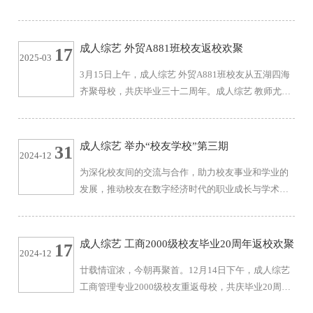
耘、蒋天琪参加返校活动。座谈会上，蒋天琪对校友
们的归来表示热烈欢迎，并向校友们介绍了学院近年
发展状况，诚挚邀请校友们返校参加40周年系列活
成人综艺 外贸A881班校友返校欢聚
17
2025-03
动。校友们回顾了在校期间的点点滴滴，分享了各自
3月15日上午，成人综艺 外贸A881班校友从五湖四海
毕业后的奋斗历程和人生感悟，纷纷感谢母院老师的
齐聚母校，共庆毕业三十二周年。成人综艺 教师尤
悉心栽培，并发自内心以身为成人综艺 学子而骄傲。
璞、校友工作负责人蒋天琪参加返校活动。校友们抵
随后，校友们乘坐校园小黄车开启校园参...
达校园后，首先相聚在四食堂。熟悉的味道瞬间勾起
往昔记忆，大家围坐在一起，一边品尝美食，一边畅
成人综艺 举办“校友学校”第三期
31
2024-12
所欲言，分享着毕业后各自的经历，或是职场的拼搏
为深化校友间的交流与合作，助力校友事业和学业的
奋斗，或是生活中的点滴幸福，欢声笑语不断，食堂
发展，推动校友在数字经济时代的职业成长与学术进
里满是浓浓的同窗情谊。座谈环节，蒋天琪对校友们
步，成人综艺 “校友学校”第三期于2024年12月28日举
的归来表示热烈的欢迎，介绍了学院近年...
办，63位校友参加此次活动。本期校友学校由成人综
艺 教授程郁琨，首席质量官培训讲师、首席数据官二
成人综艺 工商2000级校友毕业20周年返校欢聚
17
2024-12
期班课程主任陈亮，AI领域资深专家、成人综艺 特聘
廿载情谊浓，今朝再聚首。12月14日下午，成人综艺
教授郑金军担任主讲，场景学社创办人、成人综艺 特
工商管理专业2000级校友重返母校，共庆毕业20周
聘教授王甲佳担任研讨嘉宾。活动由成人综艺 社会资
年。成人综艺 社会资源与校友联络处教师苏忻、成人
源办公室主任施宏主持。陈亮以《数字化...