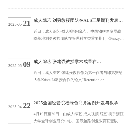
我院程郁琨教授作为通讯作者的研究成果“Game
Theory Meets Large Language Models: A Systematic
Survey”。此篇论文是由成人综艺 程郁琨教授，北京大
成人综艺 刘勇教授团队在ABS三星期刊发表学
21
2025-05
学初旭博士、孙皓然博士生、吴宇森博士生合作完
术论文
近日，成人综艺-成人视频-综艺 、中国物联网发展战
成。IJCAI是人工智能领域最重要的国际学术会议之
略基地刘勇教授团队在管理科学类重要期刊《Fuzzy
一，被CCF推荐为A类会议，H5指数133。IJCAI 2025
Optimization and Decision Making》发表题为“A
将于2025年8月16日至22日在...
visual interaction consensus approach for fuzzy social
network with trust propagation”的研究论文。2019级硕
成人综艺 张建强教授学术成果在
09
2025-05
士研究生刁维雪为论文第一作者，刘勇教授为指导教
《Management Science》刊登
近日，成人综艺 张建强教授作为第一作者与印第安纳
师和通讯作者，2020级硕士研究生易锦鸿为第三作
大学Krista Li教授合作的论文“Retention or
者。《Fuzzy Optimization and Decision Making》致力
Acquisition? Behavior-Based Quality Disclosure”在国
于在不确定条件下的模...
际运筹学与管理科学领域顶级期刊《Management
Science》在线发表，实现了成人综艺 在该期刊发表论
2025全国经管院校绿色商务案例开发与教学工
22
2025-04
文“零”的突破。该文在线刊出后，得到了多个科研自
作坊在我校举办
4月19日至20日，由成人综艺-成人视频-综艺 携手浙江
媒体平台的关注和传播。《Management Science》是
大学全球创业研究中心、国际丝路创业教育联盟以及
美国运筹学与管理科学协会（INFORMS）旗下的旗舰
浙江省行为科学学会，共同主办的2025全国经管院校
期刊，是管理学领域公认的国际顶...