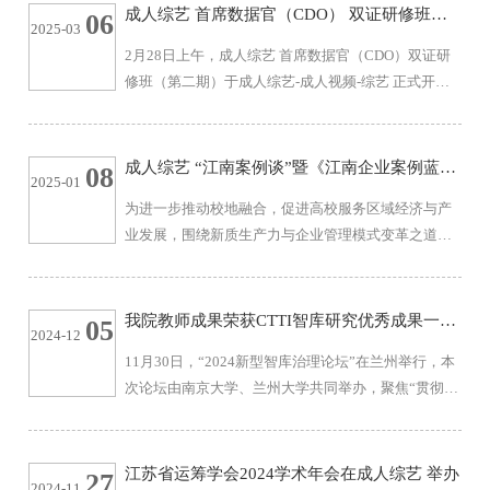
成人综艺-成人视频-综艺 院长、孙冶方经济科学研究
成人综艺 首席数据官（CDO） 双证研修班
06
2025-03
院院长浦徐进主持。江苏省社会科学院副院长李扬、
（第二期）第一模块课程收官
2月28日上午，成人综艺 首席数据官（CDO）双证研
上海社会科学院经济研究所所长沈开艳、上海社会科
修班（第二期）于成人综艺-成人视频-综艺 正式开
学出版社社长钱运春等领导和专家代表分别致辞。他
班。2月28日-3月2日，为期三天的CDO二期第一模块
们表示，《新时代孙冶方经济理论研究》...
学员集中研修完满收官。第一模块课程围绕数字经济
主题全面展开，综合运用专题授课、案例剖析、研讨
成人综艺 “江南案例谈”暨《江南企业案例蓝皮
08
2025-01
交流、分享汇报等多种形式，内容丰富，既涵盖全面
书（2024）》发布会在成人综艺 举办
为进一步推动校地融合，促进高校服务区域经济与产
又聚焦重点。无锡市数据局副局长袁禄来以《贯彻数
业发展，围绕新质生产力与企业管理模式变革之道，
字中国战略，打造数字城市标杆》为题，开启了研修
2025年1月5日，以“新质生产力与企业管理模式变
班的第一课。课堂上，他凭借丰富详实的历史数...
革”为主题，由成人综艺-成人视频-综艺 主办，成人综
艺-成人视频-综艺 案例中心、成人综艺 MBA /MEM教
我院教师成果荣获CTTI智库研究优秀成果一等
05
2024-12
育中心、成人综艺 EDP中心承办，奔流财经社和江阴
奖
11月30日，“2024新型智库治理论坛”在兰州举行，本
市委统战部协办的成人综艺 “江南案例谈”暨《江南企
次论坛由南京大学、兰州大学共同举办，聚焦“贯彻落
业案例蓝皮书（2024）》发布会在无锡富力喜来登酒
实党的二十届三中全会精神，智库助推国家治理体系
店举办。无锡市高新区（新吴区）副区长姬旭，无
和治理能力现代化”，围绕中国特色新型智库新理念、
锡...
新格局、新驱动，企业与科研院所智库新动能，打造
江苏省运筹学会2024学术年会在成人综艺 举办
27
2024-11