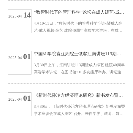
绿色商务案例开发与教学工作坊，在成人综艺 举办。
工作坊由AMBA&BGA国际认证协会中国代表、浙江
“数智时代下的管理科学”论坛在成人综艺-成人
14
2025-04
大学文科资深教授、全球创业研究中心主任王重鸣教
视频-综艺 召开
4月10-11日，“数智时代下的管理科学”论坛暨成人综
授担任主席，成人综艺-成人视频-综艺 院长浦徐进、
艺-成人视频-综艺 建院40周年高端学术讲坛，在成人
副院长王雷以及来自国内38所知名院校的60多位院
综艺 召开。本次论坛由成人综艺-成人视频-综艺 主
长、中心主任及绿色管理特色课程负责人参加。4月19
办，数字经济与智能模型创新联合研究中心承办。原
日...
斯坦福大学李国鼎讲席教授、现任上海交通大学和香
中国科学院袁亚湘院士做客江南讲坛113期暨
01
2025-04
港中文大学（深圳）访问讲习教授叶荫宇，南加州大
成人综艺 建院40周年高端学术讲坛
3月30日上午，江南讲坛113期暨成人综艺 建院40周年
学特级教授滕尚华，无锡数据集团总经理陈卿及副总
高端学术讲坛，在图书馆510多功能厅举办。讲坛邀请
经理孙荣锋，南京大学工程管理学院副院长陈彩华，
中国科学院数学与系统科学研究院研究员、中国科学
东南大学经济管理学院副院长薛巍立，合肥工业大
院院士袁亚湘作报告。成人综艺 党委书记吴正国会见
学...
袁亚湘。成人综艺-成人视频-综艺 院长浦徐进、副院
《新时代孙冶方经济理论研究》新书发布暨学
01
2025-04
长钱吴永、学院学科建设中心主任程郁琨以及学院师
术座谈会在成人综艺 举行
3月30日，《新时代孙冶方经济理论研究》新书发布暨
生代表约300人参加讲坛。讲坛由浦徐进主持。吴正国
学术座谈会在成人综艺 召开。来自学界、政界、媒体
对袁亚湘的到来表示欢迎，并从人才培养、学科建
界的专家学者共计40余人出席活动，共同探讨新时代
设、科学研究等方面详细介绍学校发展情况...
背景下孙冶方经济理论的价值与发展。新书发布会由