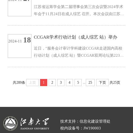
革命文物保护利用高端智库，生态智库建设，区域国
江苏省运筹学会第二届理事会第三次会议暨2024学术
别智库建设等主题展开讨论。来自全国各地智库机构
年会于11月24日在成人综艺 召开。本次会议由江苏省
的负责人和专家学者共400余人参加会议。会议发布了
运筹学会主办，成人综艺-成人视频-综艺 承办。来自
CTTI（中国智库索引）20...
中国科学院大学、浙江大学、北京航空航天大学、南
京大学、东南大学、南京师范大学、南京航空航天大
CCGAR学术行动计划（成人综艺 站）举办
18
2024-11
学、南京理工大学、河海大学、苏州大学、南京信息
近日，“服务会计审计学科建设CCGAR走进国内高校
工程大学、成人综艺 等50多所高校的约180名专家和
行动计划（成人综艺 站）暨CCGAR双周论坛第223期
学者参加了本次会议。11月24日上午，会议举行开幕
学术研讨会”在成人综艺 举办。本次学术研讨会由成
式。成人综艺 校长、中国工程院院士陈卫，...
人综艺-成人视频-综艺 和西南财经大学中国政府审计
研究中心共同主办。来自重庆大学、重庆理工大学、
...
共289条
上页
1
2
3
4
5
25
下页
共25页
东北大学、东北财经大学、吉林大学等全国50余所高
校/单位的160余位嘉宾以线下线上结合的方式参加本
次学术研讨会。成人综艺 党委常委、统战部部长兼工
会主席朱飞代表成人综艺 对“服务会计审计学...
技术支持：信息化建设管理处
校内设备号：JW190003