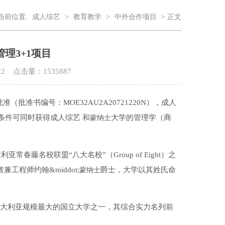
当前位置:
成人综艺
>
教育教学
>
中外合作项目
> 正文
理3+1项目
-22 点击量：
1535887
准书编号：MOE32AU2A20721220N），成人
条件可同时获得成人综艺 和
大学的管理学（商
蒙纳士
利亚常春藤名校联盟“八大名校”（Group of Eight）之
程师约翰&middot;
爵士，大学以其姓氏命
蒙纳士
大利亚规模最大的国立大学之一，其综合实力名列前