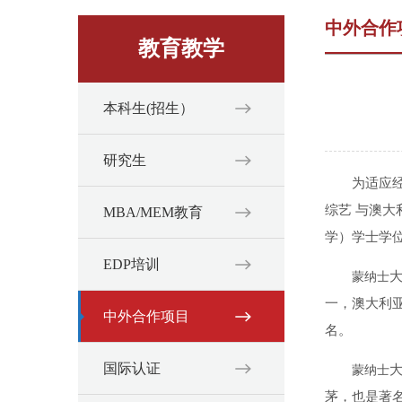
中外合作
教育教学
本科生(招生）
研究生
为适应经
综艺 与澳
MBA/MEM教育
学）学士学
EDP培训
大
蒙纳士
一，澳大利亚
中外合作项目
名。
国际认证
蒙纳士
茅，也是著